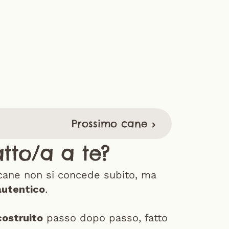
Prossimo cane ›
tto/a a te
?
cane non si concede subito, ma 
autentico
.
costruito
 passo dopo passo, fatto 