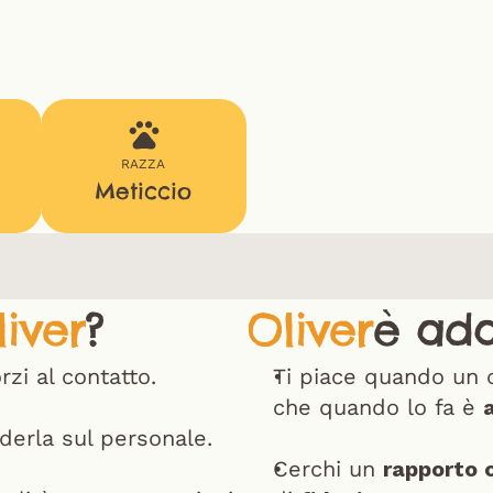
RAZZA
Meticcio
liver
?
Oliver
è ada
rzi al contatto.
Ti piace quando un 
che quando lo fa è 
derla sul personale.
Cerchi un 
rapporto 