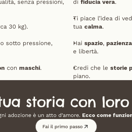
alità, senza pressioni, 
di 
fiducia vera
.
Ti piace l’idea di ve
rca 30 kg).
tua 
calma
.
 che, se si sente chiuso o sotto pressione, 
Hai 
spazio
, 
pazienza
e libertà.
on
 con 
maschi
.
Credi che le 
storie p
piano.
 tua storia con loro
ni adozione è un atto d’amore. 
Ecco come funzion
Fai il primo passo