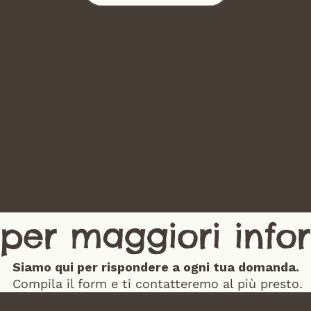
2. Compila
3. Conosciamoci
Compila il modulo online: è il 
primo passo per conoscerci 
Il nostro team ti contatterà per 
meglio.
una chiacchierata e, se serve, per 
un incontro nel rifugio a Partinico. 
Vogliamo che sia l’inizio di una 
storia felice per tutti.
i per maggiori info
Siamo qui per rispondere a ogni tua domanda.
 Compila il form e ti contatteremo al più presto.