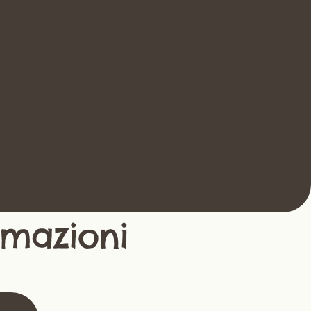
4. Accogli
È il momento più bello: l’inizio di 
una nuova vita insieme. Prepara la 
tua casa e il tuo cuore ad 
accogliere un amico per sempre.
rmazioni