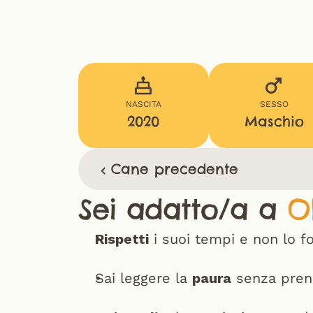
NASCITA
SESSO
2020
Maschio
‹ Cane precedente
Sei adatto/a a 
O
Rispetti
 i suoi tempi e non lo fo
Sai leggere la 
paura
 senza pren