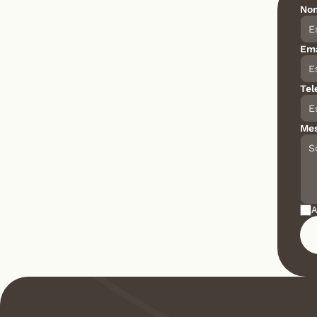
No
Ema
Tel
Mes
A