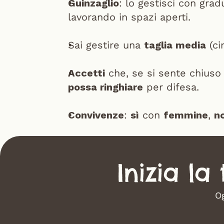
Guinzaglio
: lo gestisci con gradu
lavorando in spazi aperti.
Sai gestire una 
taglia media
 (ci
Accetti
possa ringhiare
 per difesa.
Convivenze
: 
sì
 con 
femmine
, 
n
 Inizia la
Og