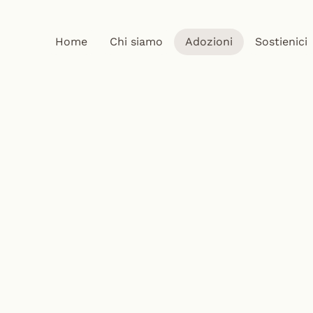
Home
Chi siamo
Adozioni
Sostienici
ato a proteggersi 
o quella corazza 
vive 
e persone giuste 
sa 
uisce
.