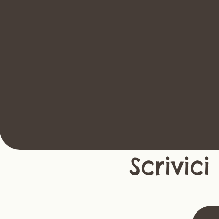
1. Trova
Scorri i profili dei nostri ospiti a 
quattro zampe: ognuno ha una 
storia unica e tanto bisogno di 
amore. Cerca il cane che senti più 
vicino al tuo cuore.
Scrivic