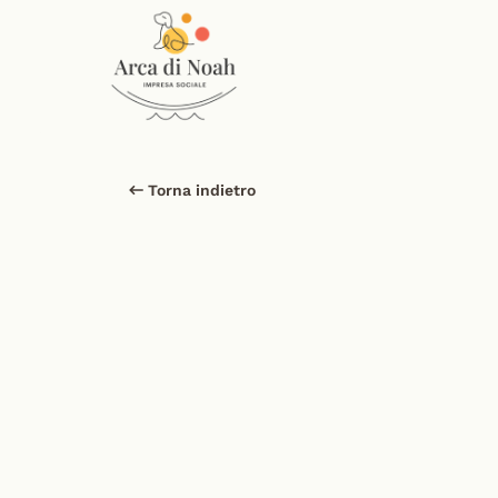
Torna indietro
O
l
i
v
e
r
Ha conosciuto la paura
 e ha impar
mantenendo le distanze, ma 
sott
un cane 
curioso
, 
vitale
, che con l
fare passi enormi
.
Oliver non chiede fiducia: 
la costr